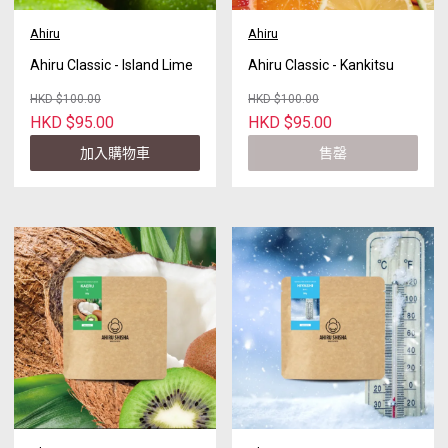
Ahiru
Ahiru
Ahiru Classic - Island Lime
Ahiru Classic - Kankitsu
HKD $100.00
HKD $100.00
HKD $95.00
HKD $95.00
加入購物車
售罄