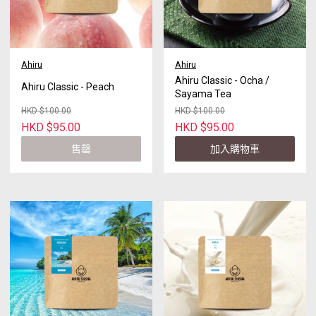
Ahiru
Ahiru
Ahiru Classic - Ocha /
Ahiru Classic - Peach
Sayama Tea
HKD $100.00
HKD $100.00
HKD $95.00
HKD $95.00
售罄
加入購物車