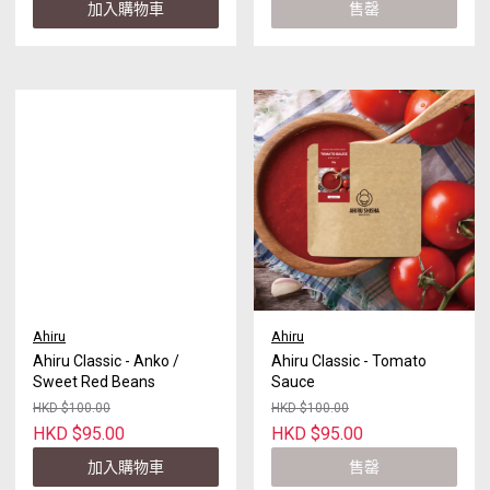
加入購物車
售罄
Ahiru
Ahiru
Ahiru Classic - Anko /
Ahiru Classic - Tomato
Sweet Red Beans
Sauce
HKD $100.00
HKD $100.00
HKD $95.00
HKD $95.00
加入購物車
售罄