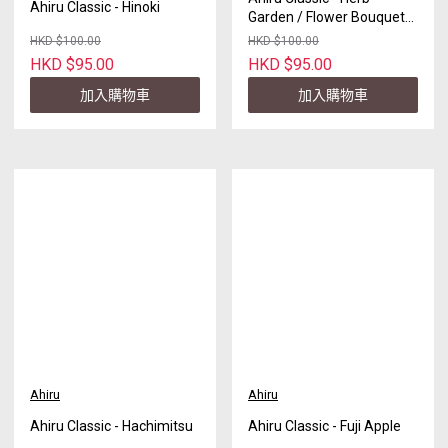
Ahiru Classic - Hinoki
Garden / Flower Bouquet
Mix
HKD $100.00
HKD $100.00
HKD $95.00
HKD $95.00
加入購物車
加入購物車
Ahiru
Ahiru
Ahiru Classic - Hachimitsu
Ahiru Classic - Fuji Apple