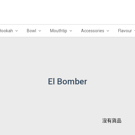
Hookah
Bowl
Mouthtip
Accessories
Flavour
El Bomber
沒有貨品