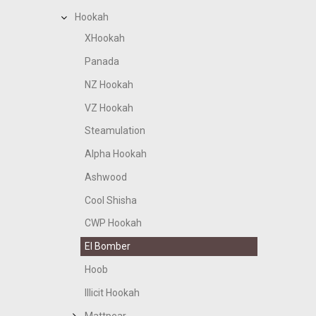
Hookah
XHookah
Panada
NZ Hookah
VZ Hookah
Steamulation
Alpha Hookah
Ashwood
Cool Shisha
CWP Hookah
El Bomber
Hoob
Illicit Hookah
Mattpear